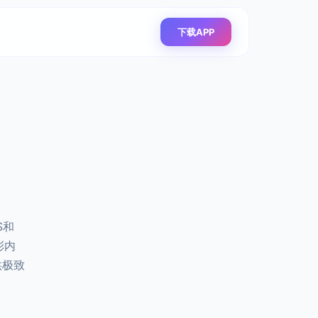
下载APP
S和
彩内
供极致