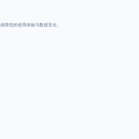
，保障您的使用体验与数据安全。