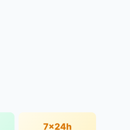
7×24h