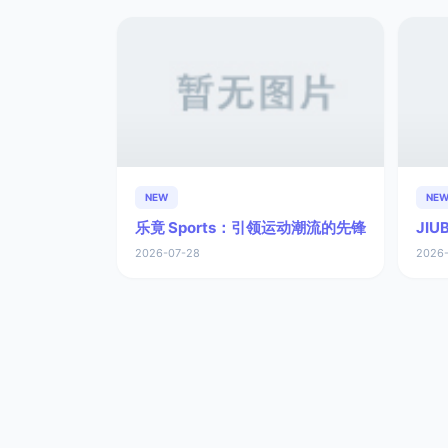
NEW
NE
乐竟 Sports：引领运动潮流的先锋
JIU
2026-07-28
2026-