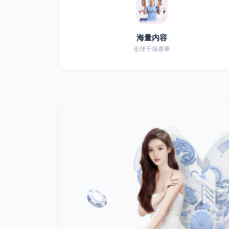
海量内容
全球千场赛事