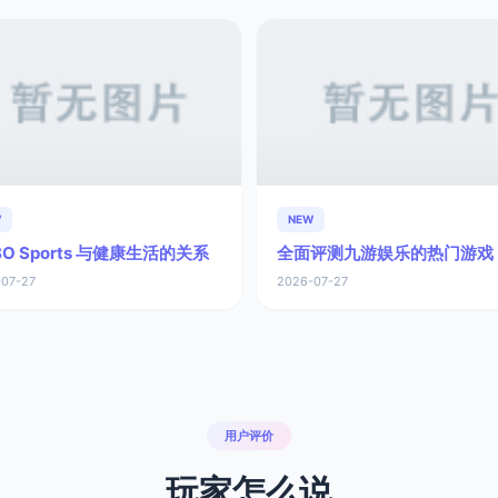
W
NEW
BO Sports 与健康生活的关系
全面评测九游娱乐的热门游戏
07-27
2026-07-27
用户评价
玩家怎么说