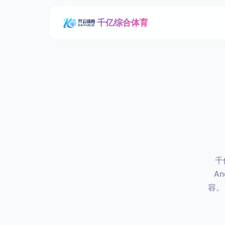
千亿综合体育
千
A
容。