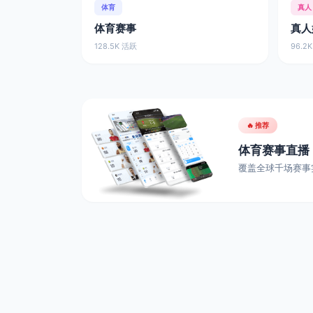
体育
真人
体育赛事
真人
128.5K 活跃
96.2
🔥 推荐
体育赛事直播
覆盖全球千场赛事